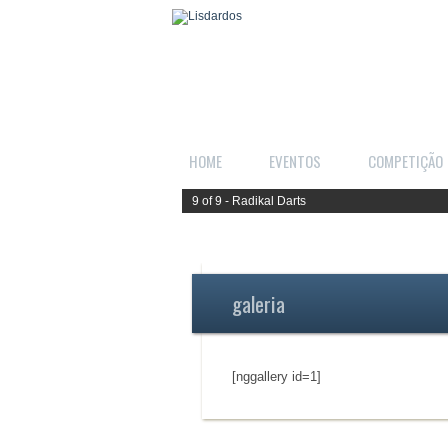
HOME
EVENTOS
COMPETIÇÃO
9 of 9 - Radikal Darts
galeria
[nggallery id=1]